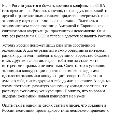
Если России удастся избежать военного конфликта с США
(что вряд ли – на Россию, конечно, не нападут, но в какой-то
другой стране военными силами придется помериться), то ее
экономику ждет очень тяжелое испытание. Выстоять в
экономическом соревновании с Америкой и Европой, как
считают сами американцы, практически невозможно. Они
уже раз развалили СССР и теперь надеются развалить Россию.
Устоять России поможет лишь развитие собственной
экономики. А для ее развития нужно объединить интересы
разных групп элит, победить коррупцию, воровство бюджета,
и т.д.
Другими словами, надо, чтобы элиты стали жить
интересами страны, а не личными.
Сделать это в условиях
экономики конкуренции просто невозможно, ведь сама
идеология экономики конкуренции говорит об обратном –
думай о себе, никто другой о тебе думать не станет.
А ведь мы
хотим построить развитую экономику «западного типа», т.е.
развитую экономику конкуренции. Понятно, что мировым
лидерам экономики новый конкурент не нужен.
Опять-таки в одной из своих статей я писал, что создание в
России экономики прозападного типа неизбежно приведет к