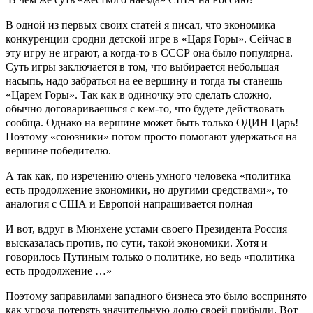
В одной из первых своих статей я писал, что экономика
конкуренции сродни детской игре в «Царя Горы». Сейчас в
эту игру не играют, а когда-то в СССР она было популярна.
Суть игры заключается в том, что выбирается небольшая
насыпь, надо забраться на ее вершину и тогда ты станешь
«Царем Горы». Так как в одиночку это сделать сложно,
обычно договариваешься с кем-то, что будете действовать
сообща. Однако на вершине может быть только ОДИН Царь!
Поэтому «союзники» потом просто помогают удержаться на
вершине победителю.
А так как, по изречению очень умного человека «политика
есть продолжение экономики, но другими средствами», то
аналогия с США и Европой напрашивается полная
И вот, вдруг в Мюнхене устами своего Президента Россия
высказалась против, по сути, такой экономики. Хотя и
говорилось Путиным только о политике, но ведь «политика
есть продолжение …»
Поэтому заправилами западного бизнеса это было воспринято
как угроза потерять значительную долю своей прибыли. Вот