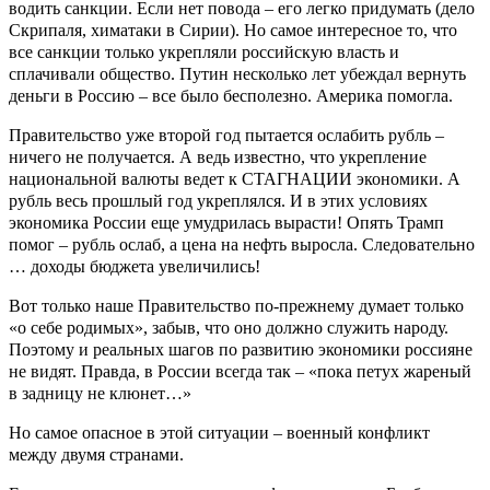
водить санкции. Если нет повода – его легко придумать (дело
Скрипаля, химатаки в Сирии). Но самое интересное то, что
все санкции только укрепляли российскую власть и
сплачивали общество. Путин несколько лет убеждал вернуть
деньги в Россию – все было бесполезно. Америка помогла.
Правительство уже второй год пытается ослабить рубль –
ничего не получается. А ведь известно, что укрепление
национальной валюты ведет к СТАГНАЦИИ экономики. А
рубль весь прошлый год укреплялся. И в этих условиях
экономика России еще умудрилась вырасти! Опять Трамп
помог – рубль ослаб, а цена на нефть выросла. Следовательно
… доходы бюджета увеличились!
Вот только наше Правительство по-прежнему думает только
«о себе родимых», забыв, что оно должно служить народу.
Поэтому и реальных шагов по развитию экономики россияне
не видят. Правда, в России всегда так – «пока петух жареный
в задницу не клюнет…»
Но самое опасное в этой ситуации – военный конфликт
между двумя странами.