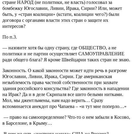
стране НАРОД (не политики, не власть) голосовал за
бомбежку Югославии, Ливии, Ирака, Сирии? Или, может
быть, у «стран коалиции» (кстати, коалиции чего?) были
договора с органами власти этих стран о защите их
интересов?
По п.3.
— назовите хотя бы одну страну, где ОБЩЕСТВО, а не
политики и не партии осуществляет САМОУПРАВЛЕНИЕ
ради общего блага? Я кроме Швейцарии таких стран не знаю.
Законность. О какой законности может идти речь в разгроме
Югославии, Ливии, Ирака, Сирии. Где американская
незыблемость права частной собственности при захвате
здания российского консульства? Где законность в нападении
на Ирак? Да и в деле Скрипаля все шито белыми нитками.
Мол, мы джентльмены, нам надо верить… Сразу
вспоминается анекдот про Чапаева – «и тут мне поперло…»
— право на самоопределение? Что-то о нем забыли в Косово,
в Барселоне, в Крыму…
В чем же суть «жесткого наезда» США на Россию?