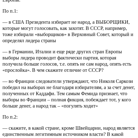
По п.1:
— в США Президента избирает не народ, а ВЫБОРЩИКИ,
которые могут голосовать, как захотят. В СССР, например,
тоже избирали «выборщиков» в Верховный Совет, который и
определял лидера страны
— в Германии, Италии и еще ряде других стран Европы
выборы лидера проводит фактически партия, которая
получила больше голосов, т.е. опять не сам народ, опять есть
«прослойка». В чем скажите отличие от СССР?
— во Франции следователи утверждают, что Николя Саркози
победил на выборах не благодаря избирателям, а за счет денег,
полученных от Каддафи. Тем самым Фемида признает, что
выборы во Франции – полная фикция, побеждает тот, у кого
больше денег, а народ так – «погулять ходит»
По п.2:
— скажите, в какой стране, кроме Швейцарии, народ является
единственным легитимным источником власти? В какой