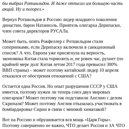
бы выбрал Ротшильдов. И даже отписал им большую часть
акций. Ну и погорел
.»
Вернул Ротшильдов в Россию лидер младшего поколения
династии, барон Натаниэль. Приятель олигарха Дерипаски,
член совета директоров РУСАЛа.
Может быть, опять Рокфеллер с Ротшильдом стали
соперниками, если Дерипаску включили в санкционный
список? А что, Европа уже присягнула на верность,
экономика Китая стала тормозить и, не ровен час, рухнет (по
крайней мере долг Китая летом 2017 года превысил 300%
ВВП страны) – может поэтому китайский лидер 10 апреля
отказался от обострения отношений с США?
Остается одна Россия. Но опыт разрушения СССР у США
имеется, поэтому нужен ли теперь союз двух мировых
олигархов? Может поэтому так подставили Англию с делом
Скрипаля? Может поэтому Англия отказалась участвовать в
бомбардировке Сирии в связи с мнимой химатакой?
Вот на Россию и обрушивается вся мощь «Царя Горы».
Поэтому совершенно не важно, ЧТО делает Россия и ЗА ЧТО