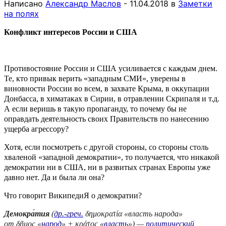
Написано
Александр Маслов
-
11.04.2018
в
Заметки
на полях
Конфликт интересов России и США
Противостояние России и США усиливается с каждым днем.
Те, кто привык верить «западным СМИ», уверены в
виновности России во всем, в захвате Крыма, в оккупации
Донбасса, в химатаках в Сирии, в отравлении Скрипаля и т.д.
А если веришь в такую пропаганду, то почему бы не
оправдать деятельность своих Правительств по нанесению
ущерба агрессору?
Хотя, если посмотреть с другой стороны, со стороны столь
хваленой «западной демократии», то получается, что никакой
демократии ни в США, ни в развитых странах Европы уже
давно нет. Да и была ли она?
Что говорит ВикипедиЯ о демократии?
Демокра́тия
(
др.-греч.
δημοκρατία «власть народа»
от δῆμος «
народ
» + κράτος «
власть
») —
политический