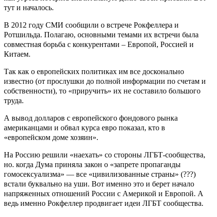
тут и началось.
В 2012 году СМИ сообщили о встрече Рокфеллера и
Ротшильда. Полагаю, основными темами их встречи была
совместная борьба с конкурентами – Европой, Россией и
Китаем.
Так как о европейских политиках им все досконально
известно (от прослушки до полной информации по счетам и
собственности), то «приручить» их не составило большого
труда.
А вывод долларов с европейского фондового рынка
американцами и обвал курса евро показал, кто в
«европейском доме хозяин».
На Россию решили «наехать» со стороны ЛГБТ-сообщества,
но. когда Дума приняла закон о «запрете пропаганды
гомосексуализма» — все «цивилизованные страны» (???)
встали буквально на уши. Вот именно это и берет начало
напряженных отношений России с Америкой и Европой. А
ведь именно Рокфеллер продвигает идеи ЛГБТ сообщества.