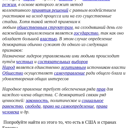
режим
, в основе которого лежит метод
коллективного
принятия решений
с равным воздействием
участников на исход процесса или на его существенные
стадии. Хотя такой метод применим к
любым
общественным структурам
, на сегодняшний день его
важнейшим приложением является
государство
, так как оно
обладает большой
властью
. В этом случае определение
демократии обычно сужают до одного из следующих
признаков:
Назначение лидеров управляемыми ими людьми происходит
путём
честных
и
состязательных
выборов
Народ
является единственно
легитимным
источником власти
Общество
осуществляет
самоуправление
ради общего блага и
удовлетворения общих интересов
Народное правление требует обеспечения ряда
прав
для
каждого члена общества. С демократией связан ряд
ценностей:
законность
, политическое и
социальное
равенство
,
свобода
,
право на самоопределение
,
права
человека
и др.
Попробуйте найти из этого то, что есть в США и странах
Европы.