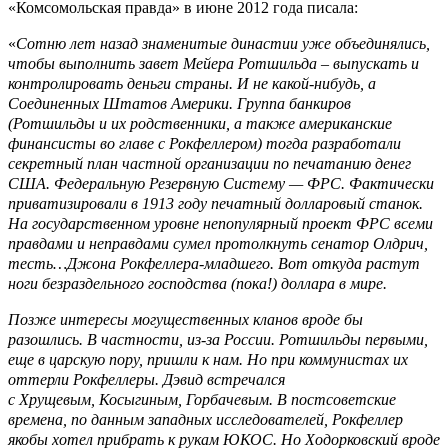
«Комсомольская правда» в июне 2012 года писала:
«
Сотню лет назад знаменитые династии уже объединялись,
чтобы выполнить завет Мейера Ротшильда – выпускать и
контролировать деньги страны. И не какой-нибудь, а
Соединенных Штатов Америки. Группа банкиров
(Ротшильды и их родственники, а также американские
финансисты во главе с Рокфеллером) тогда разработали
секретный план частной организации по печатанию денег
США. Федеральную Резервную Систему — ФРС. Фактически
приватизировали в 1913 году печатный долларовый станок.
На государственном уровне непопулярный проект ФРС всеми
правдами и неправдами сумел протолкнуть сенатор Олдрич,
тесть…Джона Рокфеллера-младшего. Вот откуда растут
ноги безраздельного господства (пока!) доллара в мире.
Позже интересы могущественных кланов вроде бы
разошлись. В частности, из-за России. Ротшильды первыми,
еще в царскую пору, пришли к нам. Но при коммунистах их
оттерли Рокфеллеры. Дэвид встречался
с Хрущевым, Косыгиным, Горбачевым. В постсоветские
времена, по данным западных исследователей, Рокфеллер
якобы хотел прибрать к рукам ЮКОС. Но Ходорковский вроде