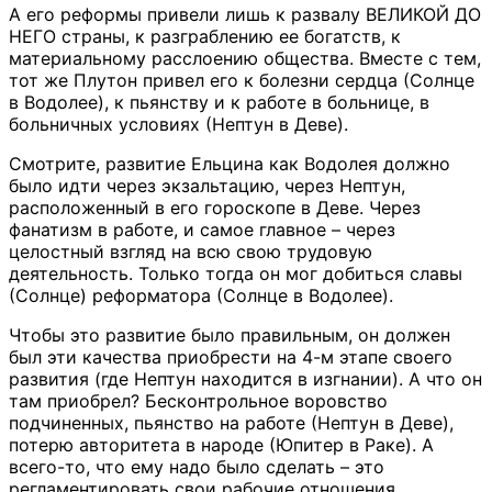
А его реформы привели лишь к развалу ВЕЛИКОЙ ДО
НЕГО страны, к разграблению ее богатств, к
материальному расслоению общества. Вместе с тем,
тот же Плутон привел его к болезни сердца (Солнце
в Водолее), к пьянству и к работе в больнице, в
больничных условиях (Нептун в Деве).
Смотрите, развитие Ельцина как Водолея должно
было идти через экзальтацию, через Нептун,
расположенный в его гороскопе в Деве. Через
фанатизм в работе, и самое главное – через
целостный взгляд на всю свою трудовую
деятельность. Только тогда он мог добиться славы
(Солнце) реформатора (Солнце в Водолее).
Чтобы это развитие было правильным, он должен
был эти качества приобрести на 4-м этапе своего
развития (где Нептун находится в изгнании). А что он
там приобрел? Бесконтрольное воровство
подчиненных, пьянство на работе (Нептун в Деве),
потерю авторитета в народе (Юпитер в Раке). А
всего-то, что ему надо было сделать – это
регламентировать свои рабочие отношения