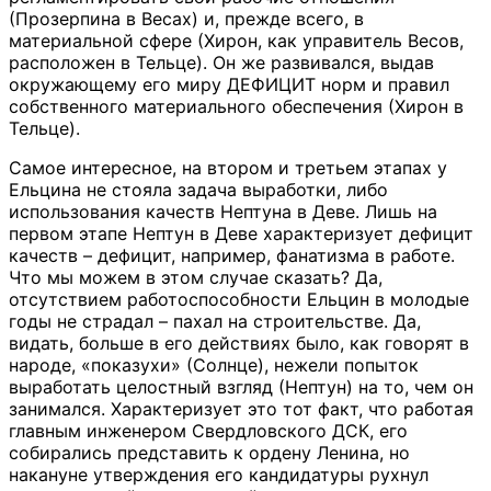
(Прозерпина в Весах) и, прежде всего, в
материальной сфере (Хирон, как управитель Весов,
расположен в Тельце). Он же развивался, выдав
окружающему его миру ДЕФИЦИТ норм и правил
собственного материального обеспечения (Хирон в
Тельце).
Самое интересное, на втором и третьем этапах у
Ельцина не стояла задача выработки, либо
использования качеств Нептуна в Деве. Лишь на
первом этапе Нептун в Деве характеризует дефицит
качеств – дефицит, например, фанатизма в работе.
Что мы можем в этом случае сказать? Да,
отсутствием работоспособности Ельцин в молодые
годы не страдал – пахал на строительстве. Да,
видать, больше в его действиях было, как говорят в
народе, «показухи» (Солнце), нежели попыток
выработать целостный взгляд (Нептун) на то, чем он
занимался. Характеризует это тот факт, что работая
главным инженером Свердловского ДСК, его
собирались представить к ордену Ленина, но
накануне утверждения его кандидатуры рухнул