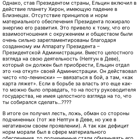
Однако, став Президентом страны, Ельцин включил в
действие планету Хирон, имеющую падение в
Близнецах. Отсутствие принципов и норм
материального обеспечения Президента пожирало
энергию его развития. Это привело к тому, что его
взаимоотношения с окружением и обществом были
очень сильно зарегламентированы благодаря
созданному им Аппарату Президента –
Президентской Администрации. Вместо целостного
взгляда на свою деятельность (Нептун в Деве),
который он должен был приобрести, Ельцин отдал
это «на откуп» своей Администрации. Он действовал
чисто «по-ленински» — ввязаться в бой, а там, «как
карта ляжет». Если в борьбе за власть это еще как-
то можно было оправдать, то на посту руководителя
государства, не имея целостного взгляда на то, что
ты собирался сделать…????
В итоге он получил лесть, ложь, обман со стороны
подчиненных (тот же Нептун в Деве, но уже в
негативном своем проявлении). А так как дефицит
норм морали был в сфере материального
обеспечения, то подчиненные стали обманывать его,