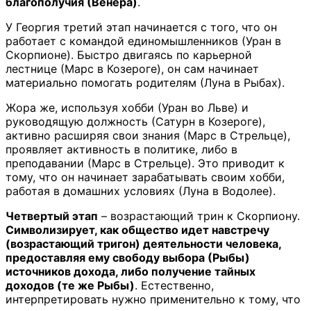
благополучия (Венера)
.
У Георгия третий этап начинается с того, что он
работает с командой единомышленников (Уран в
Скорпионе). Быстро двигаясь по карьерной
лестнице (Марс в Козероге), он сам начинает
материально помогать родителям (Луна в Рыбах).
Жора же, используя хобби (Уран во Льве) и
руководящую должность (Сатурн в Козероге),
активно расширяя свои знания (Марс в Стрельце),
проявляет активность в политике, либо в
преподавании (Марс в Стрельце). Это приводит к
тому, что он начинает зарабатывать своим хобби,
работая в домашних условиях (Луна в Водолее).
Четвертый этап
– возрастающий трин к Скорпиону.
Символизирует, как общество идет навстречу
(возрастающий тригон) деятельности человека,
предоставляя ему свободу выбора (Рыбы)
источников дохода, либо получение тайных
доходов (те же Рыбы)
. Естественно,
интерпретировать нужно применительно к тому, что