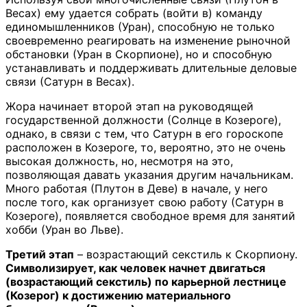
Весах) ему удается собрать (войти в) команду
единомышленников (Уран), способную не только
своевременно реагировать на изменение рыночной
обстановки (Уран в Скорпионе), но и способную
устанавливать и поддерживать длительные деловые
связи (Сатурн в Весах).
Жора начинает второй этап на руководящей
государственной должности (Солнце в Козероге),
однако, в связи с тем, что Сатурн в его гороскопе
расположен в Козероге, то, вероятно, это не очень
высокая должность, но, несмотря на это,
позволяющая давать указания другим начальникам.
Много работая (Плутон в Деве) в начале, у него
после того, как организует свою работу (Сатурн в
Козероге), появляется свободное время для занятий
хобби (Уран во Льве).
Третий этап
– возрастающий секстиль к Скорпиону.
Символизирует, как человек начнет двигаться
(возрастающий секстиль) по карьерной лестнице
(Козерог) к достижению материального