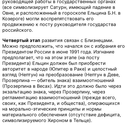
руководящей работы в государственных органах
(все символизирует Сатурн, имеющий падение в
Овне, и расположенный в гороскопе Ельцина Б.Н. в
Козероге) могли воспрепятствовать его
продвижению к посту руководителя государства
российского.
Четвертый этап
развития связан с Близнецами.
Можно предположить, что начался он с избрания его
Президентом России в июне 1991 года. Изгнание
предполагает, что на этом этапе (на посту
Президента) Ельцин должен был приобрести
авторитет в народе (Юпитер в Раке) и целостный
взгляд (Нептун) на преобразование (Нептун в Деве,
Прозерпина — обитель знака) взаимоотношений
(Прозерпина в Весах). Идти это должно было через
экзальтацию знака, через Прозерпину, через
регламентацию взаимоотношений (прежде всего,
своих, как Президента, и общества), опирающихся
на морально-этические принципы и нормы
материального обеспечения (отсутствие дефицита,
символизируемого Хироном в Тельце).