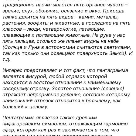
традиционно насчитывается пять органов чувств –
зрение, слух, обоняние, осязание и вкус. Природа
также делится на пять видов – камни, металлы,
растения, зоофиты и животные, а последние на пять
классов – люди, четвероногие, летающие,
плавающие и ползающие животные. На руке у нас
пять пальцев, столько же планет видны на небе
(Солнце и Луна в астрономии считаются светилами,
так как только они освещают поверхность Земли). И
т.д.
Интерес представляет и тот факт, что пентаграмма
является фигурой, любой отрезок которой
находится в золотом отношении к наименьшему
соседнему отрезку. Золотое отношение (сечение)
отражает непрерывное деление, согласно которому
наименьший отрезок относится к большему, как
больший к целому.
Пентаграмма является также древним
пифагорейским символом, отражающим гармонию
сфер, которая как раз и заключается в том, что
пятиугольник содержит пропорции золотого