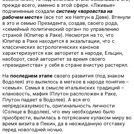
прежде всего, именно в этой сфере. «Лживые»
подчиненные создали
систему «воровства на
рабочем месте»
(все тот же Нептун в Деве). Втянули
в это и семью Президента, создав, своего рода,
«семейный политический орган» по управлению
страной (Юпитер в Раке). Несмотря на то, что
Юпитер в Раке находится в экзальтации, что с
классических астрологических канонов
характеризуется как авторитет в народе, Ельцин,
наоборот, свой авторитет за время своего
«президентства» у себя в стране вчистую растерял.
На
последнем этапе
своего развития (под знаком
Водолея) это вылилось в меткое в народе понятие –
«семья». Семья в смысле итальянских традиций –
клановость, мафия (Плутон расположен в Раке,
Плутон падает в Водолее). А вся его
непредсказуемость, оригинальность личности
(Солнце в Водолее), что ему необходимо было
приобрести, вылилась в потрясание кулаком миру во
время визита в Пекин, да в неожиданную отставку
перед новогодней ночью.