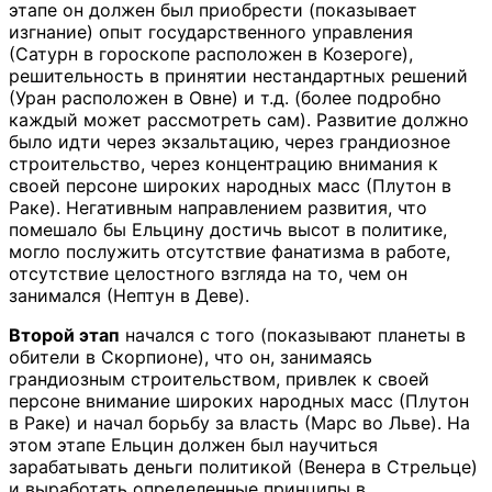
этапе он должен был приобрести (показывает
изгнание) опыт государственного управления
(Сатурн в гороскопе расположен в Козероге),
решительность в принятии нестандартных решений
(Уран расположен в Овне) и т.д. (более подробно
каждый может рассмотреть сам). Развитие должно
было идти через экзальтацию, через грандиозное
строительство, через концентрацию внимания к
своей персоне широких народных масс (Плутон в
Раке). Негативным направлением развития, что
помешало бы Ельцину достичь высот в политике,
могло послужить отсутствие фанатизма в работе,
отсутствие целостного взгляда на то, чем он
занимался (Нептун в Деве).
Второй этап
начался с того (показывают планеты в
обители в Скорпионе), что он, занимаясь
грандиозным строительством, привлек к своей
персоне внимание широких народных масс (Плутон
в Раке) и начал борьбу за власть (Марс во Льве). На
этом этапе Ельцин должен был научиться
зарабатывать деньги политикой (Венера в Стрельце)
и выработать определенные принципы в