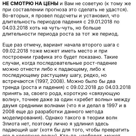
НЕ СМОТРЮ НА ЦЕНЫ
и Вам не советую (к тому же
при составлении прогноза это сделать не удастся).
Во-вторых, я провел подсчеты и установил, что
длительность периодов падения с 29.01.2018 по
04.03.2018 хоть на чуть-чуть, но больше
длительности периода роста за тот же период.
Еще раз отмечу, вариант начала второго шага с
09.02.2018 тоже может иметь место и при
построении графика это будет показано. Такие
случаи, когда последовательные рост-падение
можно отнести либо к падающему, либо к
последующему растущему шагу, редко, но
встречаются (1997, 2008). Можно было бы два
тренда (роста и падения) с 09.02.2018 до 04.03.2018
принять за, своего рода, короткую «связующую
волну», точнее даже за один «хребет волны» между
двумя средними волнами (что я и делал в 1997 и в
2008 еще до разработки данного метода
моделирования). Однако такого в теории волн
Элиота нет, поэтому лично я удлинил здесь
падающий шаг (хотя бы для того, чтобы превратить
его в короткую волну). Кто-то, наоборот, может